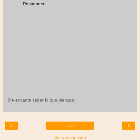
Responder
Me encanta saber lo que piensas:
‹
›
Inicio
Ver versión web